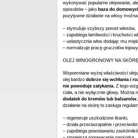
wykonywać popularne olejowanie, ale
sposobów – jako
baza do domowyc
pozytywne działanie na włosy można 
– stymuluje szybszy porost włosów,
– zapobiega łamliwości i kruchości w
– uelastycznia włos dodając mu mięk
– normalizuje pracę gruczołów łojowy
OLEJ WINOGRONOWY NA SKÓR
Wspomniane wyżej właściwości oleju 
olej bardzo
dobrze się wchłania i r
nie powoduje zatykania
. Z tego wzg
ciała, a nie wyłącznie głowy. Można 
dodatek do kremów lub balsamów
działanie na skórę to zasługa regula
– regeneruje uszkodzone tkanki,
– działa przeciwzapalnie i przeciwob
– zapobiega powstawaniu zaskórnikó
– zmniejsza rogowacenie naskórka,