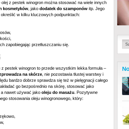
 olej z pestek winogron można stosować na wiele innych
h kosmetyków
, jako
dodatek do szamponów
itp. Jego
określić w kilku kluczowych podpunktach:
łosów,
kości,
ch zapobiegając przetłuszczaniu się.
Ę
No
z pestek winogron to przede wszystkim lekka formuła –
ozprowadza na skórze
, nie pozostawia tłustej warstwy i
lędu bardzo dobrze sprawdza się też w pielęgnacji całego
nakładać go bezpośrednio na skórę, stosować jako
, a nawet używać jako
oleju do masażu
. Pozytywne
rnego stosowania oleju winogronowego, który:
rzękowo,
w,