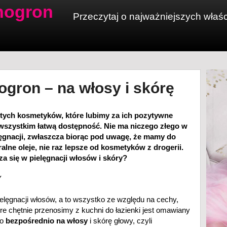
inogron
Przeczytaj o najważniejszych właś
ogron – na włosy i skórę
tych kosmetyków, które lubimy za ich pozytywne
 wszystkim łatwą dostępność. Nie ma niczego złego w
ęgnacji, zwłaszcza biorąc pod uwagę, że mamy do
lne oleje, nie raz lepsze od kosmetyków z drogerii.
a się w pielęgnacji włosów i skóry?
Y
pielęgnacji włosów, a to wszystko ze względu na cechy,
re chętnie przenosimy z kuchni do łazienki jest omawiany
go
bezpośrednio na włosy
i skórę głowy, czyli