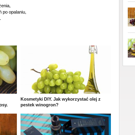
enia,
ń po opalaniu,
.
Kosmetyki DIY. Jak wykorzystać olej z
osy.
pestek winogron?